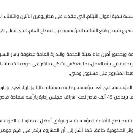
أموال الأيتام. التي عقدت على مدار يومين الاثنين والثلاثاء الموافق ١٤_١٥/
 مشروع تقييم واقع الثقافة المؤسسية في القطاع العام، الذي تتولى هي
 وبحضور أمين عام هيئة الخدمة والادارة العامة عطوفة ياسر النسور
إيجابية في بيئة العمل، بما ينعكس بشكل مباشر على جودة الخدمات الم
دة هذا المشروع على مستوى وطني.
لمؤسسة، التي تُعد مؤسسة وطنية مستقلة ماليًا وإداريًا، تُعنى بإدارة
الإسلامية، مشيرًا إلى أن المؤسسة تدير حاليًا ودائع لما يزيد عن 45 ألف قاصر تحت اشرا
تقييم نضج الثقافة المؤسسية هو توثيق أفضل الممارسات المؤسس
ئر الحكومية كافة. كما أشار إلى أن المشروع يرتكز على قيم جوهرية م