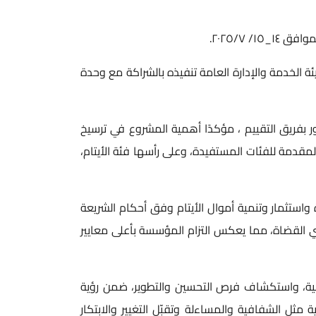
 ٢٠٢٥/٧.
ئة الخدمة والإدارة العامة تنفيذه بالشراكة مع وحدة
 بفريق التقييم ، مؤكدًا أهمية المشروع في ترسيخ
قدمة للفئات المستفيدة، وعلى رأسها فئة الأيتام،
 واستثمار وتنمية أموال الأيتام وفق أحكام الشريعة
ف مجلس إدارة يترأسه سماحة قاضي القضاة، مما يعكس التزام المؤسسة بأعلى معايير
ية، واستكشاف فرص التحسين والتطوير، ضمن رؤية
ثل الشفافية والمساءلة وتقبّل التغيير والابتكار