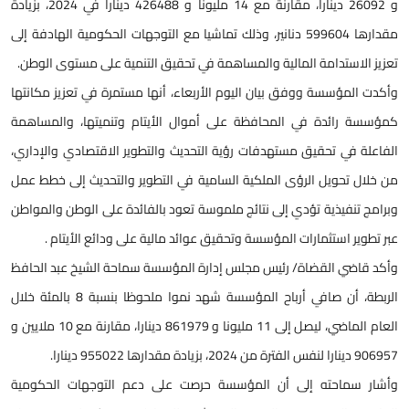
و 26092 دينارا، مقارنة مع 14 مليونا و 426488 دينارا في 2024، بزيادة
مقدارها 599604 دنانير، وذلك تماشيا مع التوجهات الحكومية الهادفة إلى
تعزيز الاستدامة المالية والمساهمة في تحقيق التنمية على مستوى الوطن.
وأكدت المؤسسة ووفق بيان اليوم الأربعاء، أنها مستمرة في تعزيز مكانتها
كمؤسسة رائدة في المحافظة على أموال الأيتام وتنميتها، والمساهمة
الفاعلة في تحقيق مستهدفات رؤية التحديث والتطوير الاقتصادي والإداري،
من خلال تحويل الرؤى الملكية السامية في التطوير والتحديث إلى خطط عمل
وبرامج تنفيذية تؤدي إلى نتائج ملموسة تعود بالفائدة على الوطن والمواطن
عبر تطوير استثمارات المؤسسة وتحقيق عوائد مالية على ودائع الأيتام .
وأكد قاضي القضاة/ رئيس مجلس إدارة المؤسسة سماحة الشيخ عبد الحافظ
الربطة، أن صافي أرباح المؤسسة شهد نموا ملحوظا بنسبة 8 بالمئة خلال
العام الماضي، ليصل إلى 11 مليونا و 861979 دينارا، مقارنة مع 10 ملايين و
906957 دينارا لنفس الفترة من 2024، بزيادة مقدارها 955022 دينارا.
وأشار سماحته إلى أن المؤسسة حرصت على دعم التوجهات الحكومية