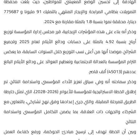
الهادفة إلى تحسين الوضع المعيشي للمواطنين، حيث بلغت محفظة
التمويلات بنظامي المرابحة والإيجار المنتهي بالتمليك 91 مليونا و 775687
دينارا، محققة نموا بنسبة 1.8 بالمئة مقارنة مع 2024.
وذكر أنه بناء على هذه المؤشرات الإيجابية، قرر مجلس إدارة المؤسسة توزيع
أرباح بنسبة 4.92 بالمئة على حسابات ودائع الأيتام لعام 2025 ولجميع
الشرائح، موضحا أنها من أعلى نسب التوزيع خلال السنوات السابقة، ما يعكس
التزام المؤسسة بالعدالة الاجتماعية وتعظيم العوائد على ودائع الأيتام البالغ
عددهم (45013) ألف قاصر.
وذكر سماحته أنه وفي سياق تعزيز الأداء المؤسسي واستدامة النتائج، تم
إطلاق الخطة الاستراتيجية للمؤسسة للأعوام (2026-2028)، التي تمثل خارطة
الطريق للمرحلة المقبلة، والتي جرى إعدادها وفق نهج تشاركي، بالتعاون مع
الشركاء والجهات ذات العلاقة، بما يضمن التكامل المؤسسي واستدامة
النتائج.
وبين أن الخطة تهدف إلى ترسيخ مبادئ الحوكمة، ورفع كفاءة العمل