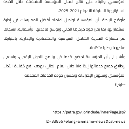
المؤسسي والبناء على نتائج أعمال المؤسسة المتحققة خلال الخطة
الاستراتيجية السابقة للأعوام 2021-2025.
وأوضح الربطة، أن المؤسسة تواصل اعتماد أفضل الممارسات في إدارة
استثماراتها، بما يعزز قوة مركزها المالي ويوسع قاعدتها الرأسمالية، انسجاما
مع مسارات التحديث الشامل، السياسية والاقتصادية والإدارية، باعتبارها
مشروعا وطنيا متكاملا.
وأشار الى أن المؤسسة تمضي قدما في برنامج التحول الرقمي، وتسعى
لإطلاق جميع خدماتها إلكترونيا خلال العام الحالي، بهدف رفع كفاءة الأداء
المؤسسي وتسهيل الإجراءات وتحسين جودة الخدمات المقدمة.
--(بترا)
https://petra.gov.jo/Include/InnerPage.jsp?
ID=338567&lang=ar&name=news&cat=news