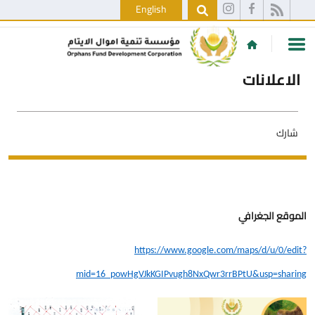
English
الاعلانات
شارك
الموقع الجغرافي
https://www.google.com/maps/d/u/0/edit?
mid=16_powHgVJkKGIPvugh8NxQwr3rrBPtU&usp=sharing